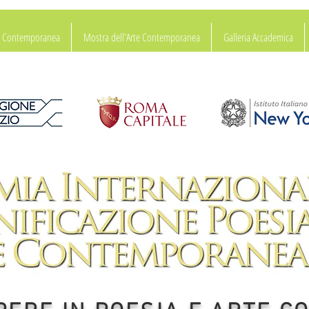
ia Contemporanea
Mostra dell'Arte Contemporanea
Galleria Accademica