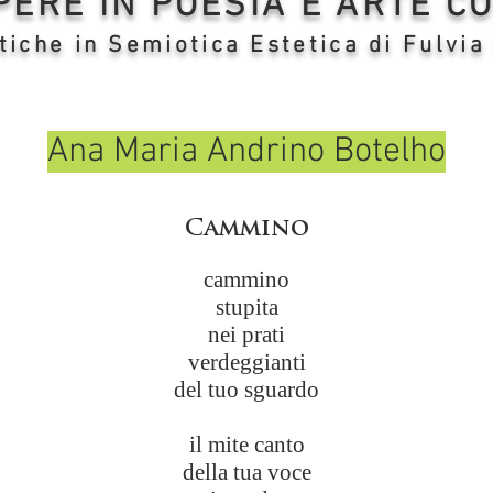
OPERE IN POESIA E ARTE 
tiche in Semiotica Estetica di Fulvia
Ana Maria Andrino Botelho
Cammino
cammino
stupita
nei prati
verdeggianti
del tuo sguardo
il mite canto
della tua voce