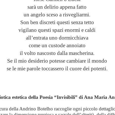
sarà un delirio appena fatto
un angelo sceso a risvegliarmi.
Son ben discreti questi senza tetto
vigilano questi spazi enormi e caldi
all’entrata uno dormicchiava
come un custode annoiato
il volto nascosto dalla mascherina.
Se il mio desiderio potesse cambiare il mondo
se le mie parole toccassero il cuore dei potenti.
iotica estetica della Poesia “Invisibili” di Ana Maria A
cura della Andrino Botelho raccoglie ogni piccolo dettaglio,
zzare la dimensione preziosa e sacrale dell’alterità, della diff