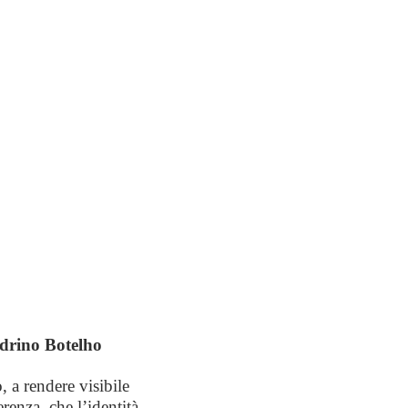
ndrino Botelho
 a rendere visibile
erenza, che l’identità