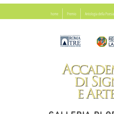
home
Premio
Antologia della Poes