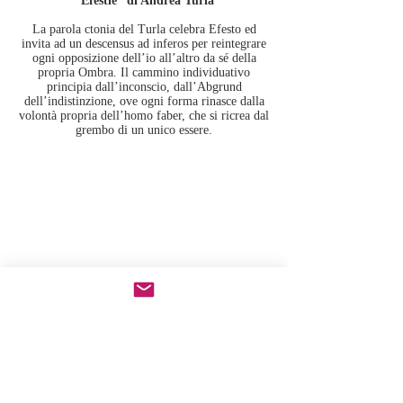
“Efèstie” di Andrea Turla
La parola ctonia del Turla celebra Efesto ed
invita ad un descensus ad inferos per reintegrare
ogni opposizione dell’io all’altro da sé della
propria Ombra. Il cammino individuativo
principia dall’inconscio, dall’Abgrund
dell’indistinzione, ove ogni forma rinasce dalla
volontà propria dell’homo faber, che si ricrea dal
grembo di un unico essere.