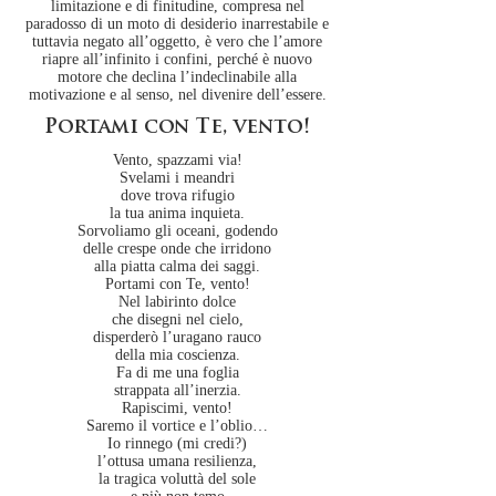
limitazione e di finitudine, compresa nel
paradosso di un moto di desiderio inarrestabile e
tuttavia negato all’oggetto, è vero che l’amore
riapre all’infinito i confini, perché è nuovo
motore che declina l’indeclinabile alla
motivazione e al senso, nel divenire dell’essere.
Portami con Te, vento!
Vento, spazzami via!
Svelami i meandri
dove trova rifugio
la tua anima inquieta.
Sorvoliamo gli oceani, godendo
delle crespe onde che irridono
alla piatta calma dei saggi.
Portami con Te, vento!
Nel labirinto dolce
che disegni nel cielo,
disperderò l’uragano rauco
della mia coscienza.
Fa di me una foglia
strappata all’inerzia.
Rapiscimi, vento!
Saremo il vortice e l’oblio…
Io rinnego (mi credi?)
l’ottusa umana resilienza,
la tragica voluttà del sole