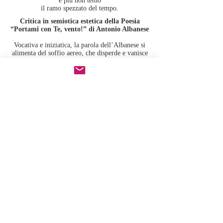
e più non temo
il ramo spezzato del tempo.
Critica in semiotica estetica della Poesia
“Portami con Te, vento!” di Antonio Albanese
Vocativa e iniziatica, la parola dell’Albanese si
alimenta del soffio aereo, che disperde e vanisce
la voce e le certezze della coscienza, per ritrovare
l’origine al suono selvaggio del vento,
all’emersione degli impulsi, alla perdita del
principio individuationis per la partecipazione
alla natura. In un vissuto erotico, anonimo e
plurale il poeta rinuncia a ‘resilīre’, letteralmente
sceglie di non resistere alla rottura della norma
identitaria e sociale e della inerziale continuità
pregiudiziale della medesimezza, per riconoscere,
per riconoscersi.