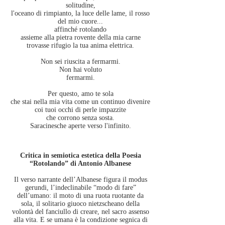
solitudine,
l'oceano di rimpianto, la luce delle lame, il rosso
del mio cuore...
affinché rotolando
assieme alla pietra rovente della mia carne
trovasse rifugio la tua anima elettrica.
Non sei riuscita a fermarmi.
Non hai voluto
fermarmi.
Per questo, amo te sola
che stai nella mia vita come un continuo divenire
coi tuoi occhi di perle impazzite
che corrono senza sosta.
Saracinesche aperte verso l'infinito.
Critica in semiotica estetica della Poesia
“Rotolando” di Antonio Albanese
Il verso narrante dell’Albanese figura il modus
gerundi, l’indeclinabile “modo di fare”
dell’umano: il moto di una ruota ruotante da
sola, il solitario giuoco nietzscheano della
volontà del fanciullo di creare, nel sacro assenso
alla vita. E se umana è la condizione segnica di