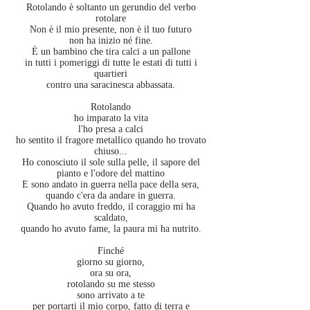
Rotolando è soltanto un gerundio del verbo
rotolare
Non è il mio presente, non è il tuo futuro
non ha inizio né fine.
È un bambino che tira calci a un pallone
in tutti i pomeriggi di tutte le estati di tutti i
quartieri
contro una saracinesca abbassata.
Rotolando
ho imparato la vita
l'ho presa a calci
ho sentito il fragore metallico quando ho trovato
chiuso...
Ho conosciuto il sole sulla pelle, il sapore del
pianto e l'odore del mattino
E sono andato in guerra nella pace della sera,
quando c'era da andare in guerra.
Quando ho avuto freddo, il coraggio mi ha
scaldato,
quando ho avuto fame, la paura mi ha nutrito.
Finché
giorno su giorno,
ora su ora,
rotolando su me stesso
sono arrivato a te
per portarti il mio corpo, fatto di terra e