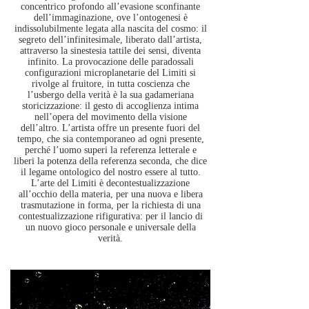
concentrico profondo all’evasione sconfinante
dell’immaginazione,
ove l’ontogenesi è
indissolubilmente legata alla nascita del cosmo: il
segreto dell’infinitesimale, liberato dall’artista,
attraverso la sinestesia tattile dei sensi, diventa
infinito. La provocazione delle paradossali
configurazioni microplanetarie del Limiti si
rivolge al fruitore, in tutta coscienza che
l’usbergo della verità è la sua gadameriana
storicizzazione: il gesto di accoglienza intima
nell’opera del movimento della visione
dell’altro. L’artista offre un presente fuori
del
tempo, che sia contemporaneo ad ogni presente,
perché l’uomo superi la referenza letterale
e
liberi la potenza della referenza seconda, che dice
il legame ontologico del nostro essere
al tutto.
L’arte del Limiti è decontestualizzazione
all’occhio della materia, per una nuova e libera
trasmutazione in forma, per la richiesta di una
contestualizzazione rifigurativa: per il lancio
di
un nuovo gioco personale e universale della
verità.