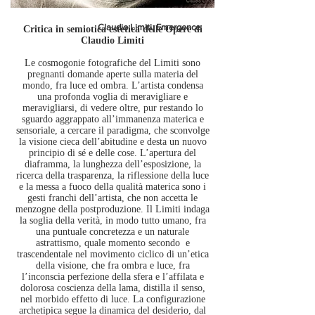
Claudio Limiti, Emergence
Critica in semiotica estetica delle Opere di
Claudio Limiti
Le cosmogonie fotografiche del Limiti sono
pregnanti domande aperte sulla materia del
mondo, fra luce
ed ombra. L’artista condensa
una profonda voglia di meravigliare e
meravigliarsi,
di vedere oltre,
pur restando lo
sguardo aggrappato all’immanenza materica e
sensoriale,
a cercare il paradigma, che sconvolge
la visione cieca dell’abitudine e desta un nuovo
principio di sé e delle cose.
L’apertura del
diaframma, la lunghezza dell’esposizione, la
ricerca della trasparenza, la riflessione della luce
e la messa a fuoco della qualità materica sono i
gesti franchi dell’artista, che non accetta le
menzogne della postproduzione. Il Limiti indaga
la soglia della verità, in modo tutto umano, fra
una puntuale concretezza e un naturale
astrattismo, quale momento secondo e
trascendentale nel movimento ciclico
di un’etica
della visione, che fra ombra e luce, fra
l’inconscia perfezione della sfera e l’affilata e
dolorosa coscienza della lama, distilla il senso,
nel morbido effetto di luce. La configurazione
archetipica segue
la dinamica del desiderio, dal