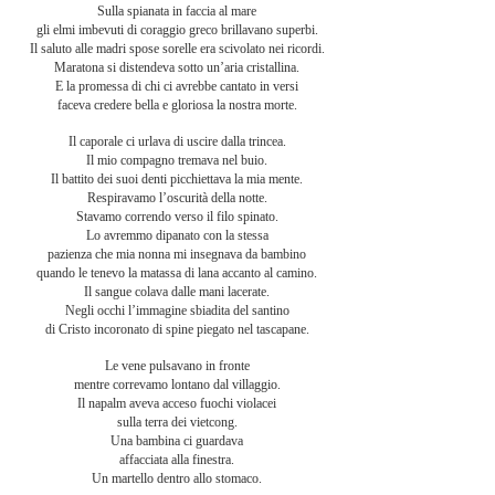
Sulla spianata in faccia al mare
gli elmi imbevuti di coraggio greco brillavano superbi.
Il saluto alle madri spose sorelle era scivolato nei ricordi.
Maratona si distendeva sotto un’aria cristallina.
E la promessa di chi ci avrebbe cantato in versi
faceva credere bella e gloriosa la nostra morte.
Il caporale ci urlava di uscire dalla trincea.
Il mio compagno tremava nel buio.
Il battito dei suoi denti picchiettava la mia mente.
Respiravamo l’oscurità della notte.
Stavamo correndo verso il filo spinato.
Lo avremmo dipanato con la stessa
pazienza che mia nonna mi insegnava da bambino
quando le tenevo la matassa di lana accanto al camino.
Il sangue colava dalle mani lacerate.
Negli occhi l’immagine sbiadita del santino
di Cristo incoronato di spine piegato nel tascapane.
Le vene pulsavano in fronte
mentre correvamo lontano dal villaggio.
Il napalm aveva acceso fuochi violacei
sulla terra dei vietcong.
Una bambina ci guardava
affacciata alla finestra.
Un martello dentro allo stomaco.