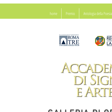
home
Premio
Antologia della Poes