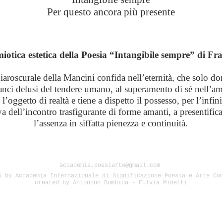
Per questo ancora più presente
emiotica estetica della Poesia “Intangibile sempre” di F
hiaroscurale della Mancini confida nell’eternità, che solo d
lanci delusi del tendere umano, al superamento di sé nell’a
l’oggetto di realtà e tiene a dispetto il possesso, per l’infini
a dell’incontro trasfigurante di forme amanti, a presentificar
l’assenza in siffatta pienezza e continuità.
accademia.poesiarte@gmail.com
6 by Accademia Internazionale di Significazione Poesia e Arte Co
created by Antonino Bumbica - Fulvia Minetti