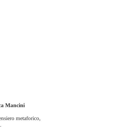
nca Mancini
ensiero metaforico,
.