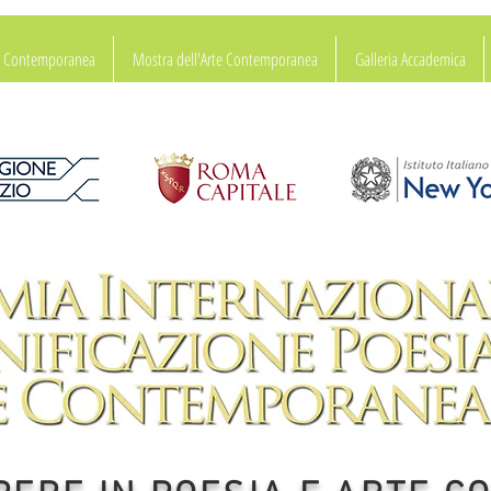
ia Contemporanea
Mostra dell'Arte Contemporanea
Galleria Accademica