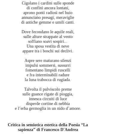
Cigolano i cardini sulle sponde
di confini ancora lontani,
aprono ponti radiosi nel buio
annunciano presagi, meraviglie
di antiche gemme e umili canti.
Dove fecondano le aquile reali,
sulle alture strappate al vento
soffiano soavi sospiri...
Una sposa vestita di neve
appare tra i boschi sui declivi.
Aspre sere maturano silenzi
impulsi sommersi, sussurri
fomentano limpidi ruscelli
e fra interminabili radure
la luna trabocca di rugiada.
Talvolta il pulviscolo preme
sulle guance rigate di pioggia,
innesca circuiti di luce
disperde cortine di nebbia
e l’erba germoglia in un nido d’amore.
Critica in semiotica estetica della Poesia “La
sapienza” di Francesco D'Andrea