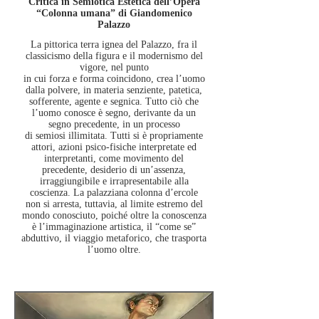
Critica in Semiotica Estetica dell’Opera
“Colonna umana” di Giandomenico
Palazzo
La pittorica terra ignea del Palazzo, fra il
classicismo della figura e il modernismo del
vigore, nel punto
in cui forza e forma coincidono, crea l’uomo
dalla polvere, in materia senziente, patetica,
sofferente, agente e segnica. Tutto ciò che
l’uomo conosce è segno, derivante da un
segno precedente, in un processo
di semiosi illimitata. Tutti si è propriamente
attori, azioni psico-fisiche interpretate ed
interpretanti, come movimento del
precedente, desiderio di un’assenza,
irraggiungibile e irrapresentabile alla
coscienza.
La palazziana colonna d’ercole
non si arresta, tuttavia, al limite estremo del
mondo conosciuto,
poiché oltre la conoscenza
è l’immaginazione artistica, il “come se”
abduttivo, il viaggio metaforico,
che trasporta
l’uomo oltre.