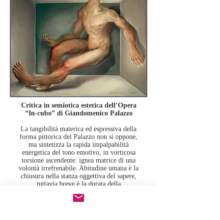
Critica in semiotica estetica dell’Opera
“In-cubo” di Giandomenico Palazzo
La tangibilità materica ed espressiva della
forma pittorica del Palazzo non si oppone,
ma sintetizza
la rapida impalpabilità
energetica del tono emotivo, in vorticosa
torsione ascendente: ignea matrice
di una
volontà irrefrenabile. Abitudine umana è la
chiusura nella stanza oggettiva del sapere,
tuttavia breve è la durata della
confortevolezza delle certezze, poiché troppo
presto si mutano in cieche prigionie
pregiudiziali della visione delle cose; allora
propria dell’uomo è la volontà di libertà,
a