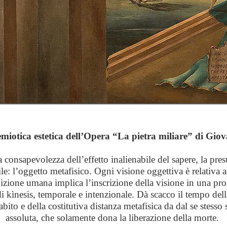
semiotica estetica dell’Opera “La pietra miliare” di Gio
a consapevolezza dell’effetto inalienabile del sapere, la pr
le: l’oggetto metafisico. Ogni visione oggettiva è relativa a
zione umana implica l’inscrizione della visione in una pros
i kìnesis, temporale e intenzionale. Dà scacco il tempo del
abito e della costitutiva distanza metafisica da dal se stess
assoluta, che solamente dona la liberazione della morte.