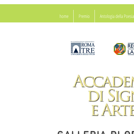
home
Premio
Antologia della Poes