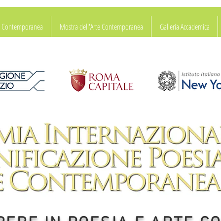
ia Contemporanea
Mostra dell'Arte Contemporanea
Galleria Accademica