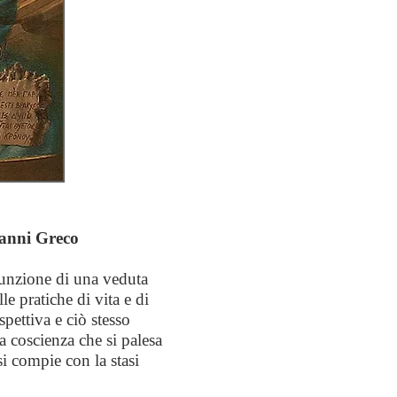
vanni Greco
esunzione di una veduta
lle pratiche di vita
e di
pettiva e ciò stesso
la coscienza che
si palesa
o si compie
con la stasi