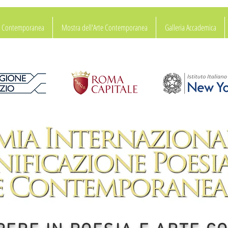
ia Contemporanea
Mostra dell'Arte Contemporanea
Galleria Accademica