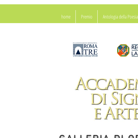
home
Premio
Antologia della Poes