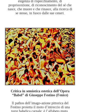
esigenza di rispecchiamento,
di
propriocezione, di riconoscimento del sé che
nasce, che muore e che rinasce, alla ricerca di
se stesso,
in fuoco dalle sue ceneri.
Critica in semiotica estetica dell’Opera
“Babel” di Giuseppe Festino (Fenice)
Il pathos dell’imago-azione pittorica del
Festino proietta il moto d’intreccio di una
torre babelica carnale:
è l’alfabeto muto,