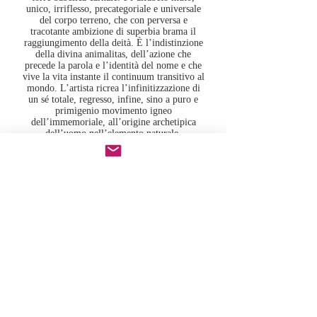
unico, irriflesso, precategoriale e universale
del corpo terreno, che con perversa
e
tracotante ambizione di superbia brama il
raggiungimento della deità. È l’indistinzione
della divina animalitas, dell’azione che
precede la parola e l’identità del nome e che
vive la vita instante il continuum transitivo al
mondo. L’artista ricrea l’infinitizzazione di
un sé totale, regresso, infine, sino a puro
e
primigenio movimento igneo
dell’immemoriale, all’origine archetipica
dell’uomo nell’elemento naturale.