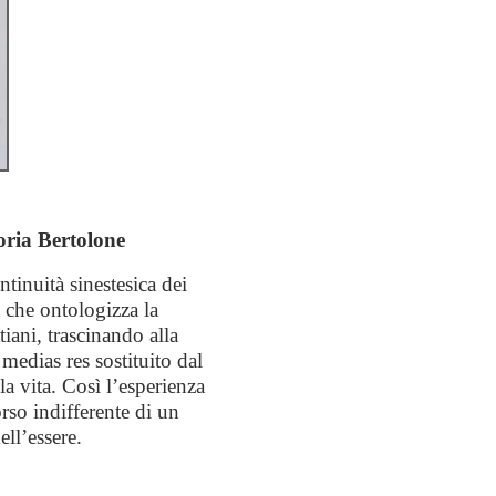
oria Bertolone
ntinuità sinestesica
dei
ia che ontologizza
la
ttiani, trascinando
alla
 medias res sostituito dal
a vita. Così l’esperienza
rso indifferente di un
ll’essere.