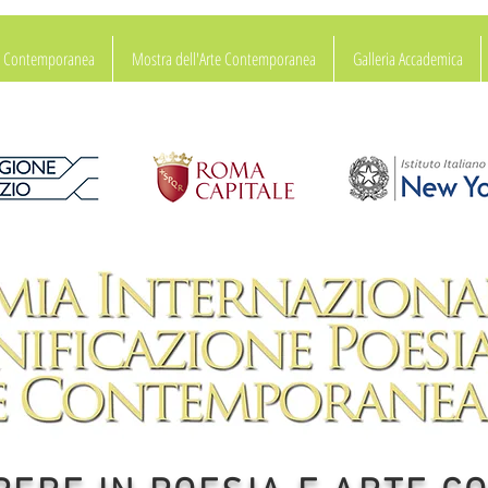
ia Contemporanea
Mostra dell'Arte Contemporanea
Galleria Accademica