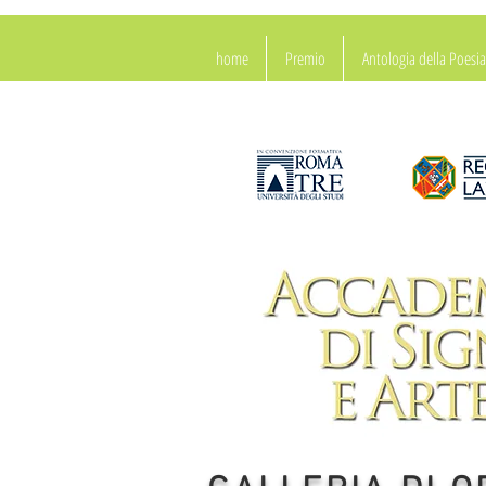
home
Premio
Antologia della Poes