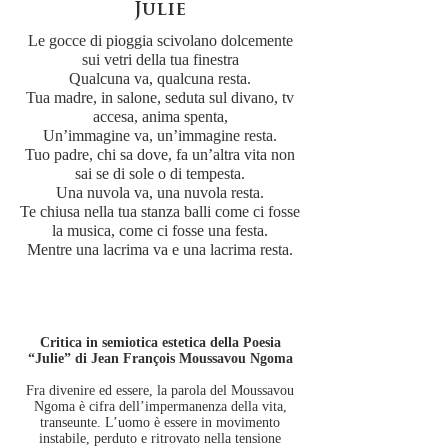
Julie
Le gocce di pioggia scivolano dolcemente
sui vetri della tua finestra
Qualcuna va, qualcuna resta.
Tua madre, in salone, seduta sul divano, tv
accesa, anima spenta,
Un’immagine va, un’immagine resta.
Tuo padre, chi sa dove, fa un’altra vita non
sai se di sole o di tempesta.
Una nuvola va, una nuvola resta.
Te chiusa nella tua stanza balli come ci fosse
la musica, come ci fosse una festa.
Mentre una lacrima va e una lacrima resta.
Critica in semiotica estetica della Poesia
“Julie” di Jean François Moussavou Ngoma
Fra divenire ed essere, la parola del Moussavou
Ngoma è cifra dell’impermanenza della vita,
transeunte. L’uomo è essere in movimento
instabile, perduto e ritrovato nella tensione