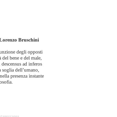
i Lorenzo Bruschini
iunzione degli opposti
là del bene e del male,
l descensus ad inferos
la soglia dell’umano,
nella presenza instante
osofia.
ntemporanea