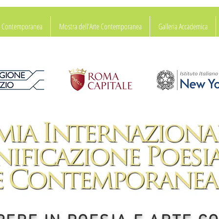
ia Contemporanea
Mostra dell'Arte Contemporanea
Galleria Accademica