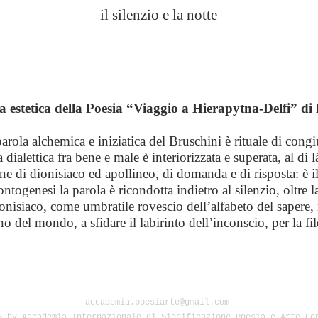
il silenzio e la notte
ca estetica della Poesia “Viaggio a Hierapytna-Delfi” d
parola alchemica e iniziatica del Bruschini è rituale di cong
dialettica fra bene e male è interiorizzata e superata, al di 
ne di dionisiaco ed apollineo, di domanda e di risposta: è i
’ontogenesi la parola è ricondotta indietro al silenzio, oltre 
onisiaco, come umbratile rovescio dell’alfabeto del sapere, 
no del mondo, a sfidare il labirinto dell’inconscio, per la fil
accademia.poesiarte@gmail.com
6 by Accademia Internazionale di Significazione Poesia e Arte Co