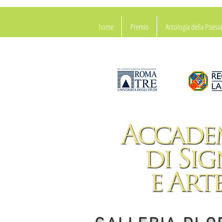
home
Premio
Antologia della Poes