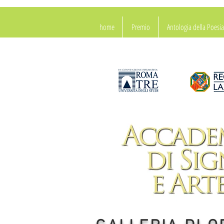
home
Premio
Antologia della Poes