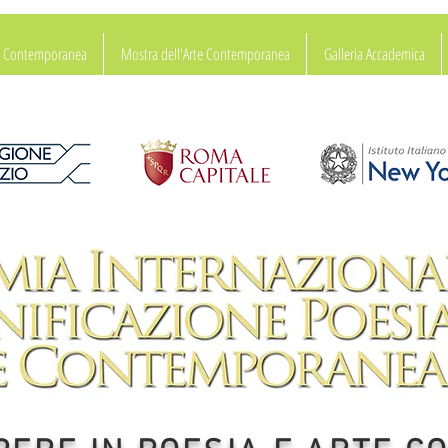
ia Contemporanea
Mostra dell'Arte Contemporanea
Galleria Accademica