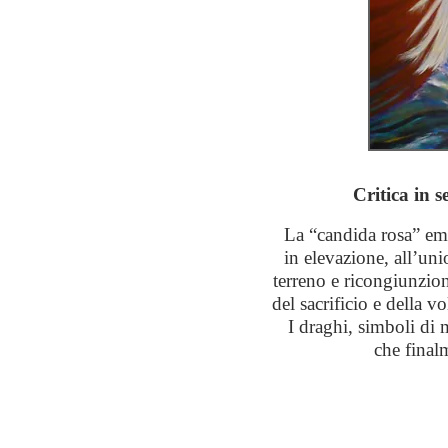
Critica in 
La “candida rosa” emp
in elevazione, all’uni
terreno e ricongiunzion
del sacrificio e della v
I draghi, simboli di 
che finalm