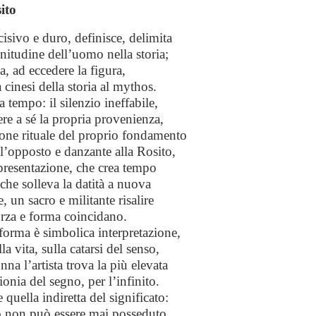
ito
cisivo e duro, definisce, delimita
finitudine dell’uomo nella storia;
a, ad eccedere la figura,
cinesi della storia al mythos.
a tempo: il silenzio ineffabile,
re a sé la propria provenienza,
zione rituale del proprio fondamento
ll’opposto e danzante alla Rosito,
ppresentazione, che crea tempo
, che solleva la datità a nuova
 un sacro e militante risalire
forza e forma coincidano.
 forma è simbolica interpretazione,
lla vita, sulla catarsi del senso,
na l’artista trova la più elevata
ionia del segno, per l’infinito.
 quella indiretta del significato:
rio non può essere mai posseduto