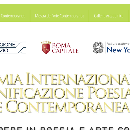
ia Contemporanea
Mostra dell'Arte Contemporanea
Galleria Accademica