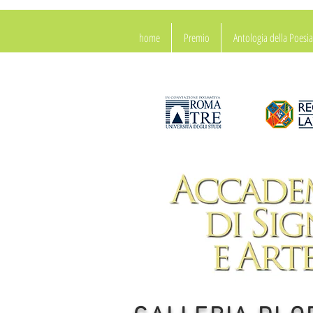
home
Premio
Antologia della Poes