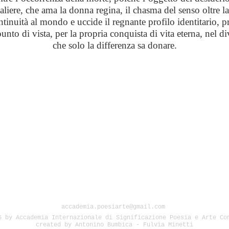
avaliere, che ama la donna regina, il chasma del senso oltre l
ontinuità al mondo
e uccide il regnante profilo identitario, pr
unto di vista, per la propria conquista di vita eterna, nel di
che solo la differenza sa donare.
accademia.poesiarte@gmail.com
6 by Accademia Internazionale di Significazione Poesia e Arte Co
created by Antonino Bumbica - Fulvia Minetti