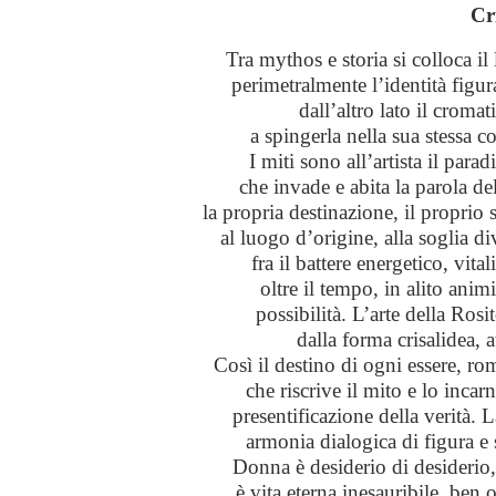
Cr
Tra mythos e storia si colloca il
perimetralmente l’identità figura
dall’altro lato il croma
a spingerla nella sua stessa co
I miti sono all’artista il para
che invade e abita la parola d
la propria destinazione, il proprio
al luogo d’origine, alla soglia d
fra il battere energetico, vita
oltre
il tempo, in alito animi
possibilità. L’arte della Ros
dalla forma crisalidea, 
Così il destino di ogni essere, ro
che riscrive il mito e lo inca
presentificazione della verità. 
armonia dialogica di figura e
Donna è desiderio di desiderio, p
è vita eterna inesauribile, ben