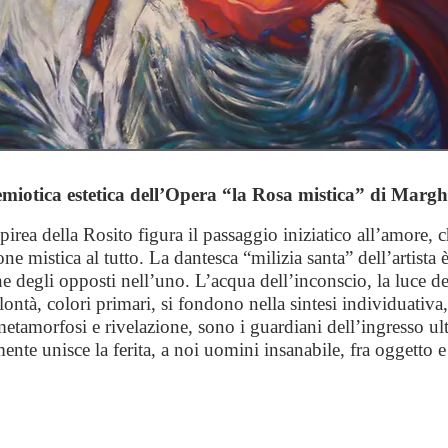
semiotica estetica dell’Opera “la Rosa mistica” di Margh
irea della Rosito figura il passaggio iniziatico all’amore, 
one mistica al tutto. La dantesca “milizia santa” dell’artista 
e degli opposti nell’uno. L’acqua dell’inconscio, la luce de
olontà, colori primari, si fondono nella sintesi individuativ
metamorfosi e rivelazione, sono i guardiani dell’ingresso u
ente unisce la ferita, a noi uomini insanabile, fra oggetto e