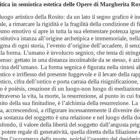
itica in semiotica estetica delle Opere di Margherita Ros
 luogo artistico della Rosito: da un lato il segno grafico è in
le, a rimarcare la rigidità e la fragilità della condizione di 
tismo emotivo si apre in tutta la sua elementare potenza igne
stitutiva istanza all’origine archetipica
e immemoriale, nella 
digma di ogni storia, l’evento d’origine dell’accadere, il senz
ella forma.
L’umano è involucro segnico, che tenta di stringe
 senso: gettato in una distanza incolmabile da se stesso, è a
ivina dell’umano. La forma segnica è figurata nella sintesi a
listico e irriflesso del presente fuggevole
e il levare della ra
stico, cifra dell’ontico e porta carraia della risignificazione
ito è poièsis, creazione di un luogo-non luogo di mediazione,
attraverso la vita, la morte, la resurrezione, al punto in cui 
mito della sua finitudine, è l’alchimia della resurrezione. La
rna, accrescendosi, a rifigurare incessantemente
il divenire de
La sostanza del soggetto è una relazione e nel luogo della don
 sfondo,
il valore della libertà del soggetto dall’angusta prig
otere regale di generatività, quella diretta della filiazione e
 oltre l’occorrenza della morte, poiché l’oggetto del deside