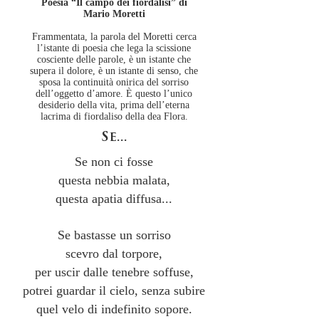
Poesia “Il campo dei fiordalisi” di
Mario Moretti
Frammentata, la parola del Moretti cerca
l’istante di poesia che lega la scissione
cosciente delle parole, è un istante che
supera il dolore, è un istante di senso, che
sposa la continuità onirica del sorriso
dell’oggetto d’amore. È questo l’unico
desiderio della vita, prima dell’eterna
lacrima di fiordaliso della dea Flora.
Se...
Se non ci fosse
questa nebbia malata,
questa apatia diffusa...
Se bastasse un sorriso
scevro dal torpore,
per uscir dalle tenebre soffuse,
potrei guardar il cielo, senza subire
quel velo di indefinito sopore.