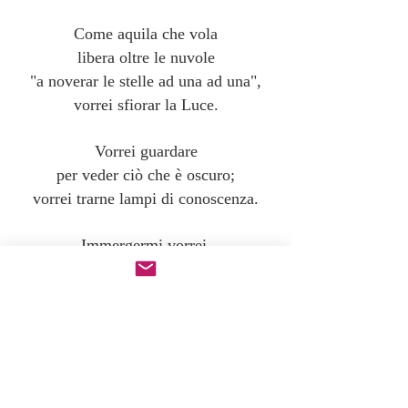
Come aquila che vola
libera oltre le nuvole
"a noverar le stelle ad una ad una",
vorrei sfiorar la Luce.
Vorrei guardare
per veder ciò che è oscuro;
vorrei trarne lampi di conoscenza.
Immergermi vorrei,
allo stesso modo, negli abissi
per rubar la bellezza dei coralli,
luminosi misteri, riposti
nelle profondità dei mari ostili,
scrigno di infinite meraviglie.