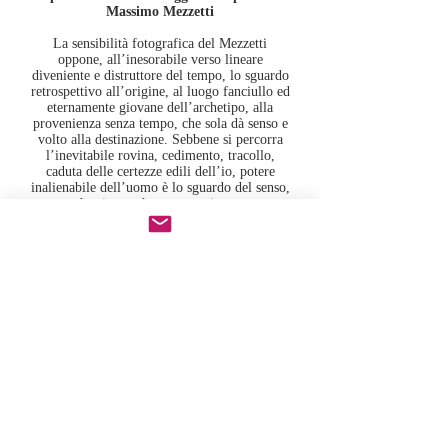
Massimo Mezzetti
La sensibilità fotografica del Mezzetti
oppone, all’inesorabile verso lineare
diveniente e distruttore
del tempo, lo sguardo
retrospettivo all’origine, al luogo fanciullo ed
eternamente giovane dell’archetipo, alla
provenienza senza tempo, che sola dà senso e
volto alla destinazione. Sebbene si percorra
l’inevitabile rovina, cedimento, tracollo,
caduta delle certezze edili dell’io, potere
inalienabile dell’uomo è lo sguardo del senso,
che risorgerà nuova ogni cosa.