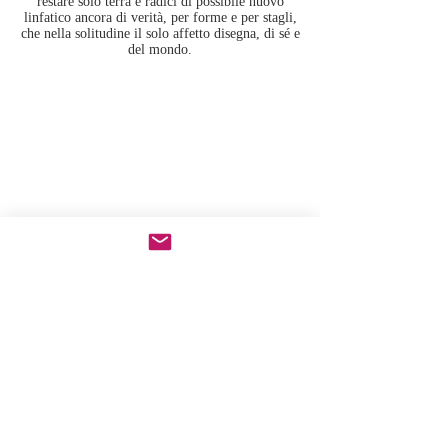
restare solo terra e radici di possibile nuovo
linfatico ancora di verità, per forme e per stagli,
che nella solitudine il solo affetto disegna, di sé e
del mondo.