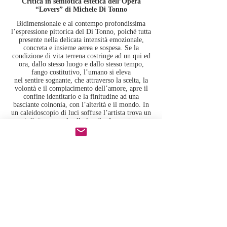
Critica in semiotica estetica dell’Opera
“Lovers” di Michele Di Tonno
Bidimensionale e al contempo profondissima
l’espressione pittorica del Di Tonno, poiché tutta
presente nella delicata intensità emozionale,
concreta e insieme aerea e sospesa. Se la
condizione di vita terrena costringe ad un qui ed
ora, dallo stesso luogo e dallo stesso tempo,
fango costitutivo, l’umano si eleva
nel sentire sognante, che attraverso la scelta, la
volontà e il compiacimento dell’amore, apre il
confine identitario e la finitudine ad una
basciante coinonia, con l’alterità e il mondo. In
un caleidoscopio di luci soffuse l’artista trova un
infinito sponsale alla fragile, fuggente e
frammentaria caducità dell’istante di vita.