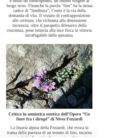
è insito un fototropismo, un intimo volgere al
luogo terso. Finanche la parola “fine” ha la stessa
radice di “fenditura”, l’esito è la via della
domanda di vita. Il vissuto di contrapposizione
alle certezze, che richiama alla dimensione
inconscia, oltre il parapetto difensivo della
coscienza, pone tuttavia alla luce fioca la vittoria
intrafugabile della speranza.
Critica in semiotica estetica dell’Opera “Un
fiore fra i dirupi” di Nives Fezzardi
La linaria alpina della Fezzardi, che evoca la
trama della purezza di un tessuto di lino, incarna
un simbolo di verità, di coraggio e di tenacia