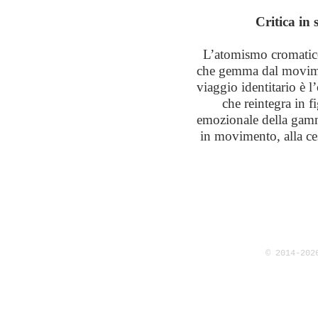
Critica in 
L’atomismo cromatico
che gemma dal movimen
viaggio identitario è 
che reintegra in f
emozionale della gamma 
in movimento, alla ces
© 2014-202