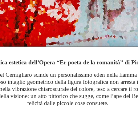
tica estetica dell’Opera “Er poeta de la romanità” di Pi
del Cernigliaro scinde un personalissimo eden nella fiamm
oso intaglio geometrico della figura fotografica non arresta
ella vibrazione chiaroscurale del colore, teso a cercare
il r
ella visione: un atto pittorico che sugge,
come l’ape
del Be
felicità dalle piccole cose consuete.