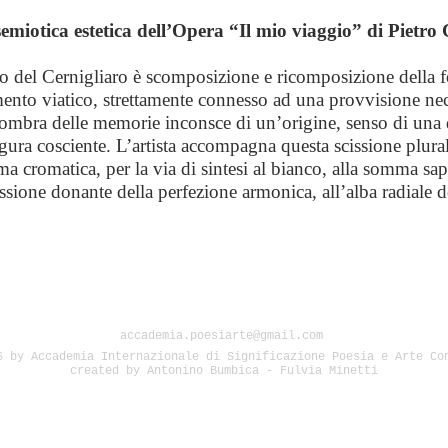
semiotica estetica dell’Opera “Il mio viaggio” di Pietro
 del Cernigliaro è scomposizione e ricomposizione della 
to viatico, strettamente connesso ad una provvisione neces
l’ombra delle memorie inconsce di un’origine, senso di una
igura cosciente. L’artista accompagna questa scissione plura
cromatica, per la via di sintesi al bianco, alla somma sapie
sione donante della perfezione armonica, all’alba radiale de
accademia.poesiarte@gmail.com
6 by Accademia Internazionale di Significazione Poesia e Arte Co
created by Antonino Bumbica - Fulvia Minetti