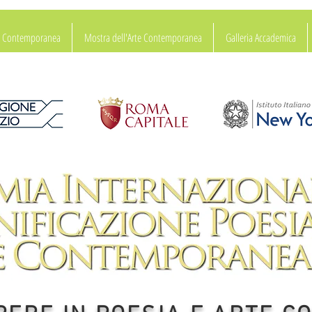
ia Contemporanea
Mostra dell'Arte Contemporanea
Galleria Accademica