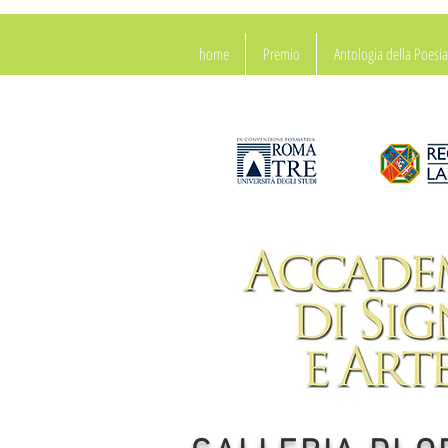
home
Premio
Antologia della Poes