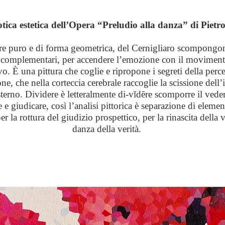
otica estetica dell’Opera “Preludio alla danza” di Pietr
olore puro e di forma geometrica, del Cernigliaro scompongo
o complementari, per accendere l’emozione con il movimen
o. È una pittura che coglie e ripropone i segreti della perce
e, che nella corteccia cerebrale raccoglie la scissione dell
erno. Dividere è letteralmente di-vĭdēre scomporre il veder
re
e giudicare, così l’analisi pittorica è separazione di elemen
er la rottura del giudizio prospettico, per la rinascita della 
danza della verità.