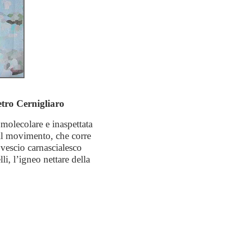
etro Cernigliaro
a molecolare
e inaspettata
il movimento, che corre
ovescio carnascialesco
lli, l’igneo nettare della