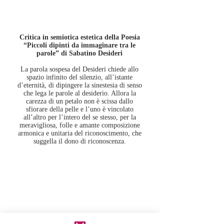
Critica in semiotica estetica della Poesia
“Piccoli dipinti da immaginare tra le
parole” di Sabatino Desideri
La parola sospesa del Desideri chiede allo
spazio infinito del silenzio, all’istante
d’eternità, di dipingere la sinestesia di senso
che lega le parole al desiderio. Allora la
carezza di un petalo non è scissa dallo
sfiorare della pelle e l’uno è vincolato
all’altro per l’intero del se stesso, per la
meravigliosa, folle e amante composizione
armonica e unitaria del riconoscimento, che
suggella il dono di riconoscenza.