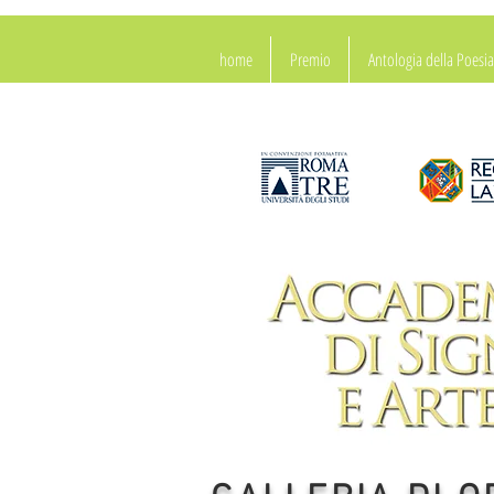
home
Premio
Antologia della Poes