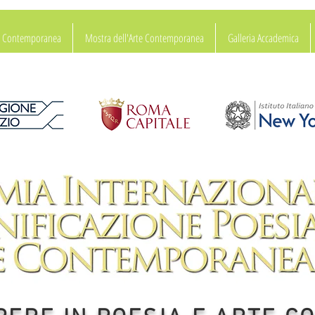
ia Contemporanea
Mostra dell'Arte Contemporanea
Galleria Accademica