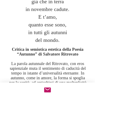
già che in terra
in novembre cadute.
E t’amo,
quanto esse sono,
in tutti gli autunni
del mondo.
Critica in semiotica estetica della Poesia
“Autunno” di Salvatore Ritrovato
La parola autunnale del Ritrovato, con eros
sapienziale muta il sentimento di caducità del
tempo in istante d’universalità eternante. In
autunno, come in amore, la forma si spoglia
per la verità, ad arricchirsi di una molteplicità
assolta, che verge in respiro unitario.