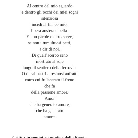
Al centro del mio sguardo
e dentro gli occhi dei miei sogni
silenziosa
incedi al fianco mio,
libera austera e bella.
E non parole o altro serve,
se non i tumultuosi petti,
a dir di noi.
Di quell’acerbo seno
mostrato al sole
lungo il sentiero della ferrovia.
O di salmastri e resinosi anfratti
entro cui fu lacerato il freno
che fa
della passione amore.
Amor
che ha generato amore,
che ha generato
amore.
Critica in semiotica estetica della Poesia