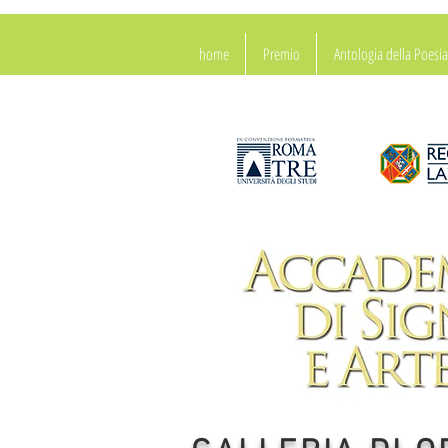
home
Premio
Antologia della Poes