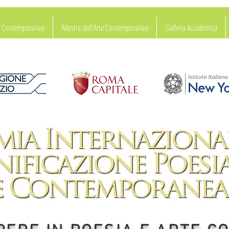
ia Contemporanea
Mostra dell'Arte Contemporanea
Galleria Accademica