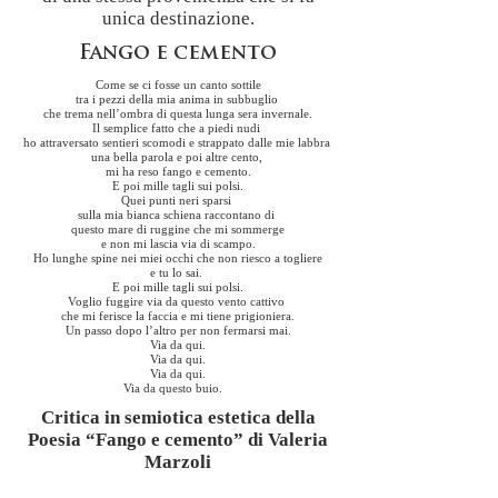
unica destinazione.
Fango e cemento
Come se ci fosse un canto sottile
tra i pezzi della mia anima in subbuglio
che trema nell’ombra di questa lunga sera invernale.
Il semplice fatto che a piedi nudi
ho attraversato sentieri scomodi e strappato dalle mie labbra
una bella parola e poi altre cento,
mi ha reso fango e cemento.
E poi mille tagli sui polsi.
Quei punti neri sparsi
sulla mia bianca schiena raccontano di
questo mare di ruggine che mi sommerge
e non mi lascia via di scampo.
Ho lunghe spine nei miei occhi che non riesco a togliere
e tu lo sai.
E poi mille tagli sui polsi.
Voglio fuggire via da questo vento cattivo
che mi ferisce la faccia e mi tiene prigioniera.
Un passo dopo l’altro per non fermarsi mai.
Via da qui.
Via da qui.
Via da qui.
Via da questo buio.
Critica in semiotica estetica della
Poesia “Fango e cemento” di Valeria
Marzoli