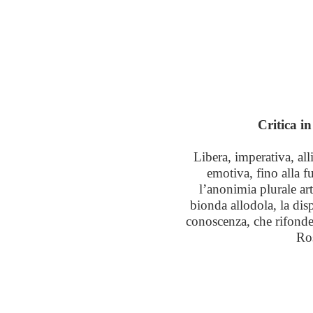
Critica i
Libera, imperativa, all
emotiva, fino alla fu
l’anonimia plurale art
bionda allodola, la dis
conoscenza, che rifonde 
Ros