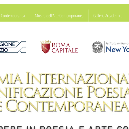
ia Contemporanea
Mostra dell'Arte Contemporanea
Galleria Accademica