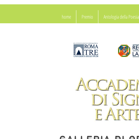
home
Premio
Antologia della Poes