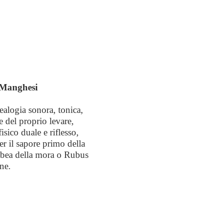
a Manghesi
ealogia sonora, tonica,
e del proprio levare,
isico duale e riflesso,
er il sapore primo della
 rubea della mora o Rubus
ne.