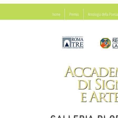
home
Premio
Antologia della Poes