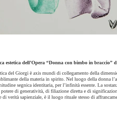
tica estetica dell’Opera “Donna con bimbo in braccio” d
ica del Giorgi è axis mundi di collegamento della dimensione
blimante della materia in spirito. Nel luogo della donna l’ar
itudine segnica identitaria, per l’infinità essente. La sosta
potere di generatività, di filiazione diretta e di significazio
 e di verità sapienziale, è il luogo rituale stesso di affranca