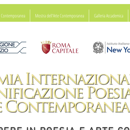
ia Contemporanea
Mostra dell'Arte Contemporanea
Galleria Accademica